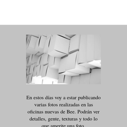
En estos días voy a estar publicando
varias fotos realizadas en las
oficinas nuevas de Bee. Podrán ver
detalles, gente, texturas y todo lo
que amerite una foto.