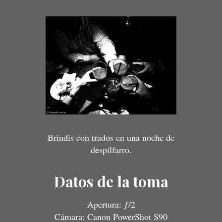
Brindis con trados en una noche de
despilfarro.
Datos de la toma
Apertura: ƒ/2
Cámara: Canon PowerShot S90