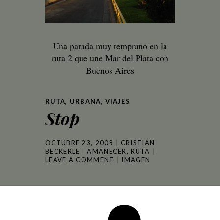
Una parada muy temprano en la
ruta 2 que une Mar del Plata con
Buenos Aires
RUTA
,
URBANA
,
VIAJES
Stop
OCTUBRE 23, 2008
CRISTIAN
BECKERLE
AMANECER
,
RUTA
LEAVE A COMMENT
IMAGEN
Post
→