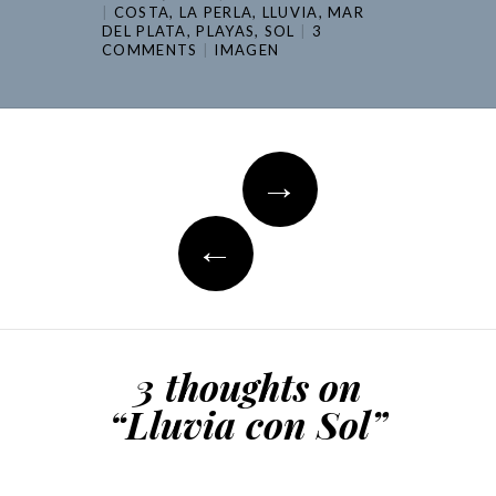
COSTA
,
LA PERLA
,
LLUVIA
,
MAR
DEL PLATA
,
PLAYAS
,
SOL
3
COMMENTS
IMAGEN
Post
→
navigation
←
3 thoughts on
“
Lluvia con Sol
”