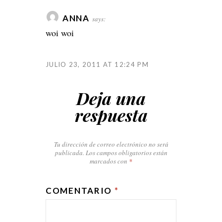
ANNA
says:
woi woi
JULIO 23, 2011 AT 12:24 PM
Deja una
respuesta
Tu dirección de correo electrónico no será
publicada.
Los campos obligatorios están
marcados con
*
COMENTARIO
*