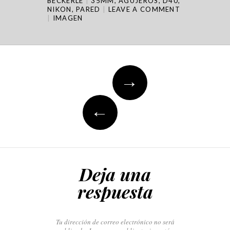
BECKERLE
35MM
,
AGUJEROS
,
D40
,
NIKON
,
PARED
LEAVE A COMMENT
IMAGEN
Post
→
navigation
←
Deja una
respuesta
Tu dirección de correo electrónico no será