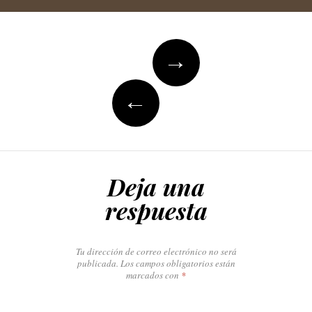
Post
→
navigation
←
Deja una
respuesta
Tu dirección de correo electrónico no será
publicada.
Los campos obligatorios están
marcados con
*