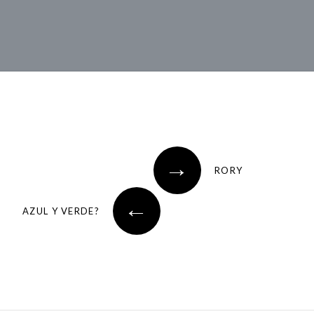
→
RORY
←
AZUL Y VERDE?