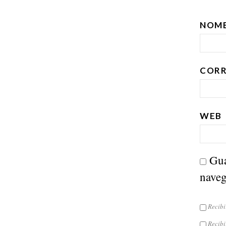
NOM
CORR
WEB
Gua
naveg
Recibi
Recibi