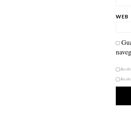
WEB
Gua
naveg
Recibi
Recibi