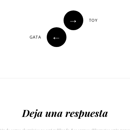
→
TOY
←
GATA
Deja una respuesta
ión de correo electrónico no será publicada.
Los campos obligatorios están marc