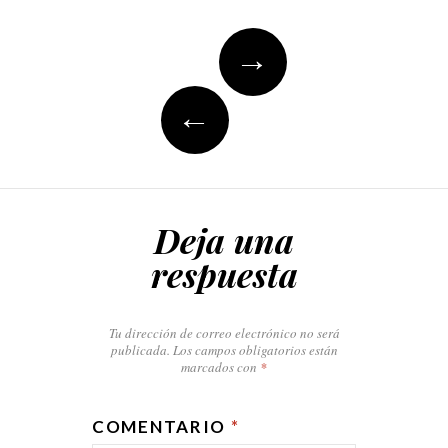
Post
→
navigation
←
Deja una
respuesta
Tu dirección de correo electrónico no será
publicada.
Los campos obligatorios están
marcados con
*
COMENTARIO
*