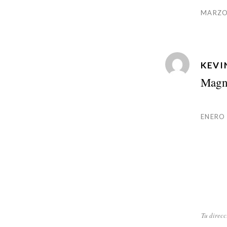
MARZO 
KEVIN
Magni
ENERO 
Tu direcc