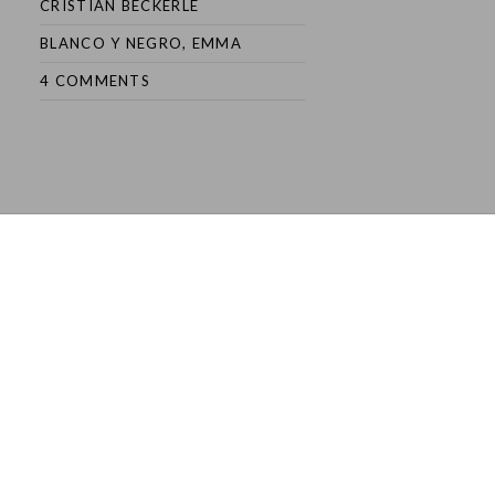
CRISTIAN BECKERLE
BLANCO Y NEGRO
,
EMMA
4 COMMENTS
Post
navigation