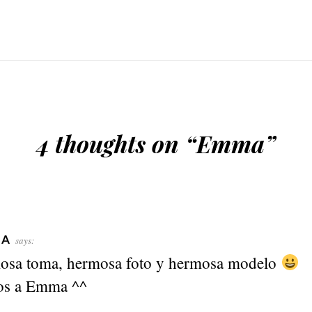
4 thoughts on “
Emma
”
DA
says:
osa toma, hermosa foto y hermosa modelo
tos a Emma ^^