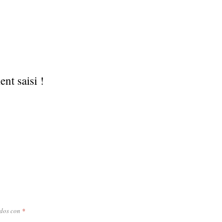
nt saisi !
ados con
*