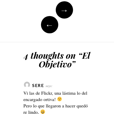
Post
→
navigation
←
4 thoughts on “
El
Objetivo
”
SERE
says:
Vi las de Flickr, una lástima lo del
encargado ortiva!
Pero lo que llegaron a hacer quedó
re lindo,