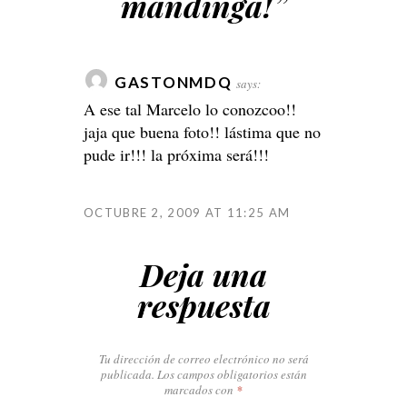
mandinga!
”
GASTONMDQ
says:
A ese tal Marcelo lo conozcoo!!
jaja que buena foto!! lástima que no
pude ir!!! la próxima será!!!
OCTUBRE 2, 2009 AT 11:25 AM
Deja una
respuesta
Tu dirección de correo electrónico no será
publicada.
Los campos obligatorios están
marcados con
*